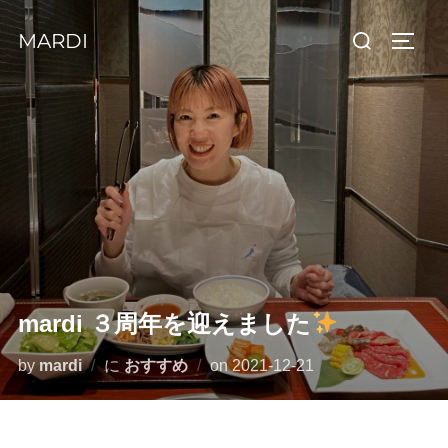
コ
検
MARDI
ン
サイド
索
テ
対
ン
象:
ツ
へ
ス
キ
ッ
プ
mardi ３周年を迎えました
投
by
mardi
に
おすすめ
on
2021-12-21
稿
日: