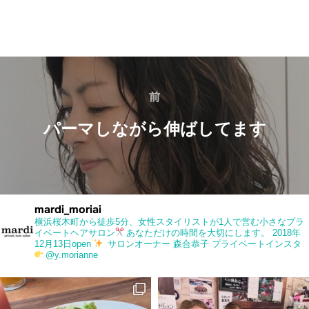
投
稿
前
前
ナ
パーマしながら伸ばしてます
ビ
ゲ
ー
mardi_moriai
横浜桜木町から徒歩5分、女性スタイリストが1人で営む小さなプラ
イベートヘアサロン
あなただけの時間を大切にします。
2018年
シ
12月13日open
サロンオーナー 森合恭子
プライベートインスタ
@y.morianne
ョ
ン