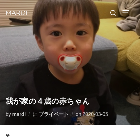
コ
検
MARDI
ン
サイド
索
テ
対
ン
象:
ツ
へ
ス
キ
ッ
プ
我が家の４歳の赤ちゃん
投
by
mardi
に
プライベート
on
2020-03-05
稿
日:
❤︎